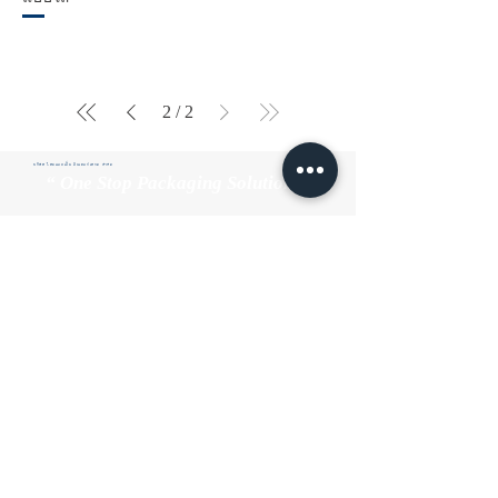
2
/
2
บริษัท ไทยแอลเอ็ม อินเตอร์เทรด จำกัด
“ One Stop Packaging Solutions”
หน้าหลัก
เกี่ยวกับเรา
ผลิตภัณฑ์
คุณภาพ
ติดต่อเรา